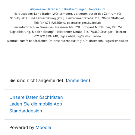
Allgemeine Datenschutzbestimmungen
|
Impressum
Herausgeber: Land Baden-Württemberg, vertreten durch das Zentrum für
Schulqualität und Lehrerbildung (ZSL), Heilbronner Straße 314, 70469 Stuttgart,
Telefon 0711/21859-0, poststelle@zsl.kv.bwl.de
Verantwortlich im Sinne des Presserechts: ZSL, Irmgard Mühlhuber, Ref. 24
"Digitalisierung, Medienbildung", Heilbronner Straße 314, 70469 Stuttgart, Telefon
0711/21859-240, digitalebildung@zsl.kv.bwl.de
Kontakt zum/r behördlichen Datenschutzbeauftragte/n: datenschutz@zsl.kv.bwl.de
Sie sind nicht angemeldet. (
Anmelden
)
Unsere Datenlöschfristen
Laden Sie die mobile App
Standarddesign
Powered by
Moodle